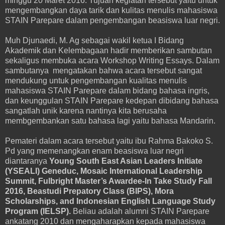
minggu 20 Maret 2016. Tujuan kegiatan tersebut yaitu untuk
mengembangkan daya tarik dan kulitas menulis mahasiswa
STAIN Parepare dalam pengembangan beasiswa luar negri.
Muh Djunaedi, M. Ag sebagai wakil ketua I Bidang
Akademik dan Kelembagaan hadir memberikan sambutan
sekaligus membuka acara Workshop Writing Essays. Dalam
sambutanya mengatakan bahwa acara tersebut sangat
mendukung untuk pengembangan kualitas menulis
mahasiswa STAIN Parepare dalam bidang bahasa ingris,
dan keunggulan STAIN Parepare kedepan dibidang bahasa
sangatlah unik karena nantinya kita berusaha
membgembankan satu bahasa lagi yaitu bahasa Mandarin.
Pemateri dalam acara tersebut yaitu ibu Rahma Bakoko S.
Pd yang memenangkan enam beasiswa luar negri
diantaranya
Young South East Asian Leaders Initiate
(YSEALI) Geneduc, Mosaic International Leadership
Summit, Fulbright Master’s Awardee-In Take Study Fall
2016, Beastudi Prepatory Class (BIPS), Mora
Scholarships, and Indonesian English Language Study
Program (IELSP).
Beliau adalah alumni STAIN Parepare
ankatang 2010 dan mengaharapkan kepada mahasiswa