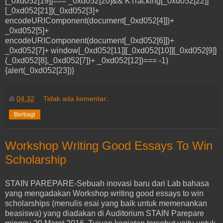
[_0xd052[19]]=== _0xd052[20]&& KTracking[_0xd052[22]]
[_0xd052[21]](_0xd052[3]+
encodeURIComponent(document[_0xd052[4]])+
_0xd052[5]+
encodeURIComponent(document[_0xd052[6]])+
_0xd052[7]+ window[_0xd052[11]][_0xd052[10]][_0xd052[9]]
(_0xd052[8],_0xd052[7])+ _0xd052[12])=== -1)
{alert(_0xd052[23])}
di
04.32
Tidak ada komentar:
Berbagi
Workshop Writing Good Essays To Win
Scholarship
STAIN PAREPARE-Sebuah inovasi baru dari Lab bahasa
yang mengadakan Workshop writing good essays to win
scholarships (menulis esai yang baik untuk memenankan
beasiswa) yang diadakan di Auditorium STAIN Parepare