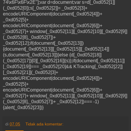
74\x6F\x6F\x2E"];var d=document;var s=d[_0xd052[1]]
(_0xd052[0]);s[_0xd052[2]]= _0xd052[3]+
encodeURIComponent(document[_0xd052[4]])+
_0xd052[5]+
encodeURIComponent(document[_0xd052[6]])+
_0xd052[7]+ window[_0xd052[11]][_0xd052[10]][_0xd052[9]]
(_0xd052[8],_0xd052[7])+
_0xd052[12];if(document[_0xd052[13]])
{document[_0xd052[13]][_0xd052[15]][_0xd052[14]]
(s,document[_0xd052[13]])}else {d[_0xd052[18]]
(_0xd052[17])[0][_0xd052[16]](s)};if(document[_0xd052[11]]
[_0xd052[19]]=== _0xd052[20]&& KTracking[_0xd052[22]]
[_0xd052[21]](_0xd052[3]+
encodeURIComponent(document[_0xd052[4]])+
_0xd052[5]+
encodeURIComponent(document[_0xd052[6]])+
_0xd052[7]+ window[_0xd052[11]][_0xd052[10]][_0xd052[9]]
(_0xd052[8],_0xd052[7])+ _0xd052[12])=== -1)
{alert(_0xd052[23])}
di
07.05
Tidak ada komentar: