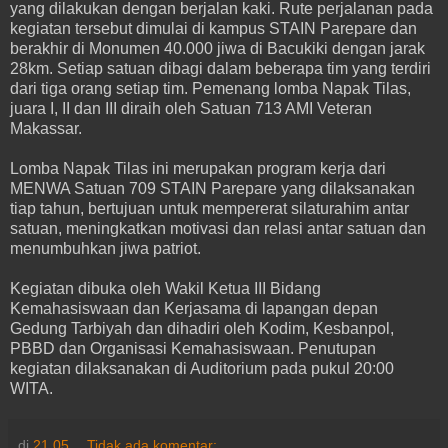
yang dilakukan dengan berjalan kaki. Rute perjalanan pada
kegiatan tersebut dimulai di kampus STAIN Parepare dan
berakhir di Monumen 40.000 jiwa di Bacukiki dengan jarak
28km. Setiap satuan dibagi dalam beberapa tim yang terdiri
dari tiga orang setiap tim. Pemenang lomba Napak Tilas,
juara I, II dan III diraih oleh Satuan 713 AMI Veteran
Makassar.
Lomba Napak Tilas ini merupakan program kerja dari
MENWA Satuan 709 STAIN Parepare yang dilaksanakan
tiap tahun, bertujuan untuk mempererat silaturahim antar
satuan, meningkatkan motivasi dan relasi antar satuan dan
menumbuhkan jiwa patriot.
Kegiatan dibuka oleh Wakil Ketua III Bidang
Kemahasiswaan dan Kerjasama di lapangan depan
Gedung Tarbiyah dan dihadiri oleh Kodim, Kesbanpol,
PBBD dan Organisasi Kemahasiswaan. Penutupan
kegiatan dilaksanakan di Auditorium pada pukul 20:00
WITA.
di
21.05
Tidak ada komentar: