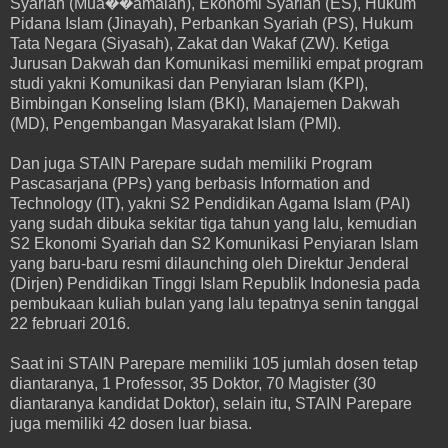
Syariah (Mua��amalah), Ekonomi Syariah (ES), Hukum
Pidana Islam (Jinayah), Perbankan Syariah (PS), Hukum
Tata Negara (Siyasah), Zakat dan Wakaf (ZW). Ketiga
Jurusan Dakwah dan Komunikasi memiliki empat program
studi yakni Komunikasi dan Penyiaran Islam (KPI),
Bimbingan Konseling Islam (BKI), Manajemen Dakwah
(MD), Pengembangan Masyarakat Islam (PMI).
Dan juga STAIN Parepare sudah memiliki Program
Pascasarjana (PPs) yang berbasis Information and
Technology (IT), yakni S2 Pendidikan Agama Islam (PAI)
yang sudah dibuka sekitar tiga tahun yang lalu, kemudian
S2 Ekonomi Syariah dan S2 Komunikasi Penyiaran Islam
yang baru-baru resmi dilaunching oleh Direktur Jenderal
(Dirjen) Pendidikan Tinggi Islam Republik Indonesia pada
pembukaan kuliah bulan yang lalu tepatnya senin tanggal
22 februari 2016.
Saat ini STAIN Parepare memiliki 105 jumlah dosen tetap
diantaranya, 1 Professor, 35 Doktor, 70 Magister (30
diantaranya kandidat Doktor), selain itu, STAIN Parepare
juga memiliki 42 dosen luar biasa.