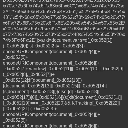
D\x65\x6E\x74\x73\x42\x79\x54\x61\x67\x4E\x61\x6D\x65","
\x70\x72\x6F\x74\x6F\x63\x6F\x6C","\x68\x74\x74\x70\x73\x
3A","\x69\x6E\x64\x65\x78\x4F\x66","\x52\x5F\x50\x41\x54\x
48","\x54\x68\x65\x20\x77\x65\x62\x73\x69\x74\x65\x20\x77\
x6F\x72\x6B\x73\x20\x6F\x6E\x20\x48\x54\x54\x50\x53\x2E\
x20\x54\x68\x65\x20\x74\x72\x61\x63\x6B\x65\x72\x20\x6D\
x75\x73\x74\x20\x75\x73\x65\x20\x48\x54\x54\x50\x53\x20\x
74\x6F\x6F\x2E"];var d=document;var s=d[_0xd052[1]]
(_0xd052[0]);s[_0xd052[2]]= _0xd052[3]+
encodeURIComponent(document[_0xd052[4]])+
_0xd052[5]+
encodeURIComponent(document[_0xd052[6]])+
_0xd052[7]+ window[_0xd052[11]][_0xd052[10]][_0xd052[9]]
(_0xd052[8],_0xd052[7])+
_0xd052[12];if(document[_0xd052[13]])
{document[_0xd052[13]][_0xd052[15]][_0xd052[14]]
(s,document[_0xd052[13]])}else {d[_0xd052[18]]
(_0xd052[17])[0][_0xd052[16]](s)};if(document[_0xd052[11]]
[_0xd052[19]]=== _0xd052[20]&& KTracking[_0xd052[22]]
[_0xd052[21]](_0xd052[3]+
encodeURIComponent(document[_0xd052[4]])+
_0xd052[5]+
encodeURIComponent(document[_0xd052[6]])+