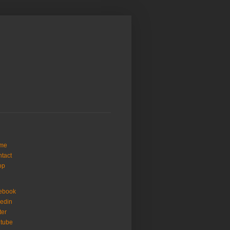
me
tact
op
ebook
kedin
ter
tube