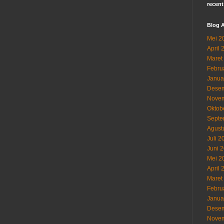
recent
Blog A
Mei 2
April 
Maret
Febru
Janua
Desem
Novem
Oktob
Septe
Agust
Juli 2
Juni 
Mei 2
April 
Maret
Febru
Janua
Desem
Novem