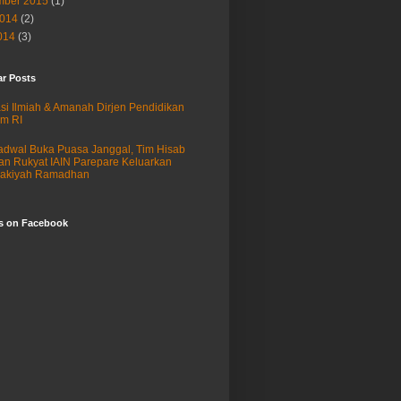
ber 2015
(1)
2014
(2)
014
(3)
ar Posts
si Ilmiah & Amanah Dirjen Pendidikan
am RI
adwal Buka Puasa Janggal, Tim Hisab
an Rukyat IAIN Parepare Keluarkan
sakiyah Ramadhan
us on Facebook