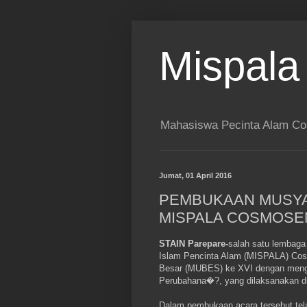
Mispala
Mahasiswa Pecinta Alam Co
Jumat, 01 April 2016
PEMBUKAAN MUSYA
MISPALA COSMOSE
STAIN Parepare-
salah satu lembag
Islam Pencinta Alam (MISPALA) Co
Besar (MUBES) ke XVI dengan mengu
Perubahana�?, yang dilaksanakan d
Dalam pembukaan acara tersebut tela