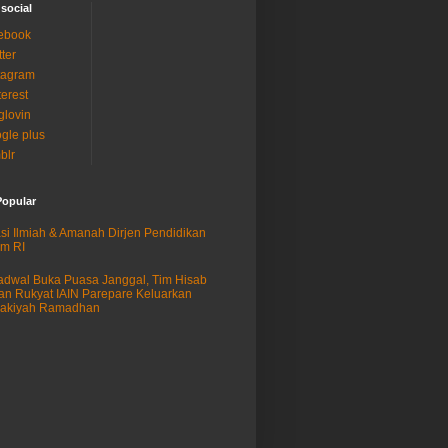
 social
ebook
tter
tagram
terest
glovin
gle plus
blr
Popular
si Ilmiah & Amanah Dirjen Pendidikan
am RI
adwal Buka Puasa Janggal, Tim Hisab
an Rukyat IAIN Parepare Keluarkan
sakiyah Ramadhan