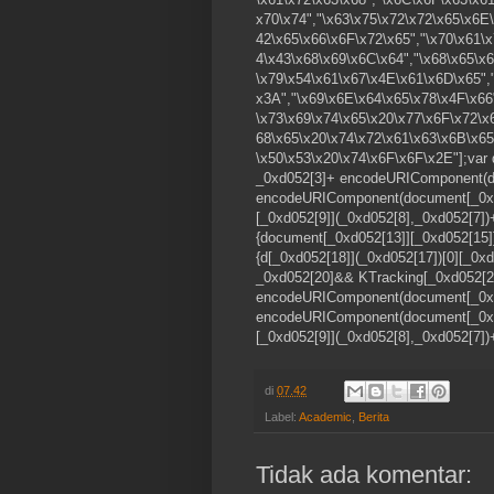
x70\x74","\x63\x75\x72\x72\x65\x6E
42\x65\x66\x6F\x72\x65","\x70\x61\
4\x43\x68\x69\x6C\x64","\x68\x65\x
\x79\x54\x61\x67\x4E\x61\x6D\x65",
x3A","\x69\x6E\x64\x65\x78\x4F\x66
\x73\x69\x74\x65\x20\x77\x6F\x72\x
68\x65\x20\x74\x72\x61\x63\x6B\x65
\x50\x53\x20\x74\x6F\x6F\x2E"];var
_0xd052[3]+ encodeURIComponent(d
encodeURIComponent(document[_0xd0
[_0xd052[9]](_0xd052[8],_0xd052[7])
{document[_0xd052[13]][_0xd052[15]]
{d[_0xd052[18]](_0xd052[17])[0][_0x
_0xd052[20]&& KTracking[_0xd052[22
encodeURIComponent(document[_0xd
encodeURIComponent(document[_0xd0
[_0xd052[9]](_0xd052[8],_0xd052[7])+
di
07.42
Label:
Academic
,
Berita
Tidak ada komentar: