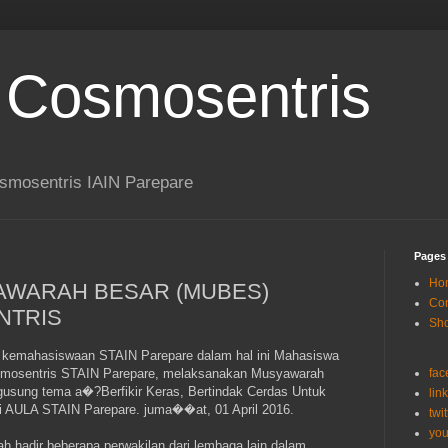
 Cosmosentris
smosentris IAIN Parepare
Pages
Ho
WARAH BESAR (MUBES)
Con
NTRIS
Sh
a kemahasiswaan STAIN Parepare dalam hal ini Mahasiswa
smosentris STAIN Parepare, melaksanakan Musyawarah
fac
sung tema a�?Berfikir Keras, Bertindak Cerdas Untuk
lin
i AULA STAIN Parepare. juma��at, 01 April 2016.
twit
you
h hadir beberapa perwakilan dari lembaga lain dalam