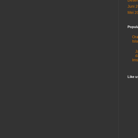
Desem
Juni 
Mei 2
Popul
Ora
Isl
J
d
Im
Like 