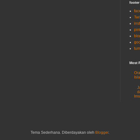
footer
fac
Twi
ins
pin
blo
goo
tum
Most 
Ora
Isl
J
d
Im
Tema Sederhana. Diberdayakan oleh
Blogger
.