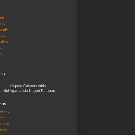
me
hion
rendy
test
estyle
op
vel
d
 me
Mispala Cosmosentris
Institut Agama Isla Negeri Parepare
w Us
ebook
ter
glovin
tube