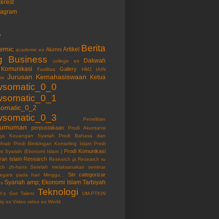
terest
tagram
s
Berita
emic
Artikel
Alumni
academic es
g
Business
Dakwah
college es
Komunikasi
Gallery
Fasilitas
HMJ
IAIN
Jurusan
Kemahasiswaan
Ketua
re
somatic_0_0
somatic_0_1
omatic_0_2
somatic_0_3
Penelitian
gumuman
perpustakaan
Prodi Akuntansi
ga Keuangan Syariah
Prodi Bahasa dan
 Arab
Prodi Bimbingan Konseling Islam
Prodi
Prodi Komunikasi
i Syariah (Ekonomi Islam )
ran Islam
Research
Research ja
Research ru
ch zh-hans
Setelah melaksanakan seminar
Sin categorizar
egara pada hari Minggu...
Syariah amp; Ekonomi Islam
Tarbiyah
es
Teknologi
ah's Got Talent
UM-PTKIN
ity es
Video
video es
World