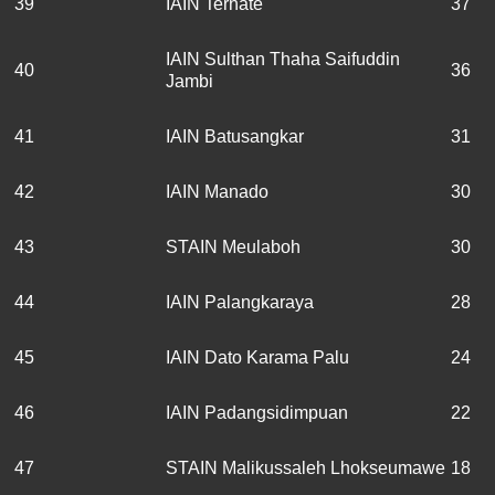
39
IAIN Ternate
37
IAIN Sulthan Thaha Saifuddin
40
36
Jambi
41
IAIN Batusangkar
31
42
IAIN Manado
30
43
STAIN Meulaboh
30
44
IAIN Palangkaraya
28
45
IAIN Dato Karama Palu
24
46
IAIN Padangsidimpuan
22
47
STAIN Malikussaleh Lhokseumawe
18