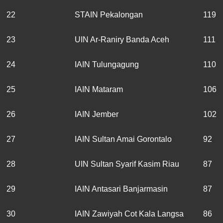
22
STAIN Pekalongan
119
23
UIN Ar-Raniry Banda Aceh
111
24
IAIN Tulungagung
110
25
IAIN Mataram
106
26
IAIN Jember
102
27
IAIN Sultan Amai Gorontalo
92
28
UIN Sultan Syarif Kasim Riau
87
29
IAIN Antasari Banjarmasin
87
30
IAIN Zawiyah Cot Kala Langsa
86