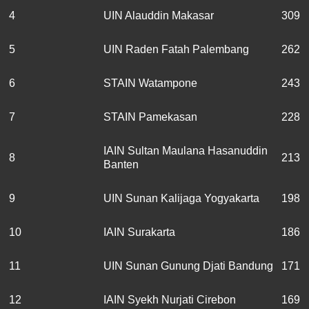
4
UIN Alauddin Makasar
309
5
UIN Raden Fatah Palembang
262
6
STAIN Watampone
243
7
STAIN Pamekasan
228
IAIN Sultan Maulana Hasanuddin
8
213
Banten
9
UIN Sunan Kalijaga Yogyakarta
198
10
IAIN Surakarta
186
11
UIN Sunan Gunung Djati Bandung
171
12
IAIN Syekh Nurjati Cirebon
169