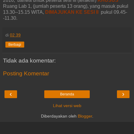
2016, bahwa untuk peserta sesi III (terakhir)
KHUSUS
Ruang Lab 1, (jumlah peserta 13 orang), yang masuk pukul
13.30--15.15 WITA,
DIMAJUKAN KE SESI II
pukul 09.45-
-11.30.
di
02.39
Berbagi
Tidak ada komentar:
Posting Komentar
‹
›
Beranda
Lihat versi web
Diberdayakan oleh
Blogger
.