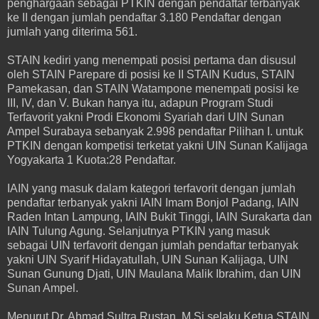
penghargaan sebagai PTKIN dengan pendaftar terbanyak
ke II dengan jumlah pendaftar 3.180 Pendaftar dengan
jumlah yang diterima 561.
STAIN kediri yang menempati posisi pertama dan disusul
oleh STAIN Parepare di posisi ke II STAIN Kudus, STAIN
Pamekasan, dan STAIN Watampone menempati posisi ke
III, IV, dan V. Bukan hanya itu, adapun Program Studi
Terfavorit yakni Prodi Ekonomi Syariah dari UIN Sunan
Ampel Surabaya sebanyak 2.998 pendaftar Pilihan I. untuk
PTKIN dengan kompetisi terketat yakni UIN Sunan Kalijaga
Yogyakarta 1 Kuota:28 Pendaftar.
IAIN yang masuk dalam kategori terfavorit dengan jumlah
pendaftar terbanyak yakni IAIN Imam Bonjol Padang, IAIN
Raden Intan Lampung, IAIN Bukit Tinggi, IAIN Surakarta dan
IAIN Tulung Agung. Selanjutnya PTKIN yang masuk
sebagai UIN terfavorit dengan jumlah pendaftar terbanyak
yakni UIN Syarif Hidayatullah, UIN Sunan Kalijaga, UIN
Sunan Gunung Djati, UIN Maulana Malik Ibrahim, dan UIN
Sunan Ampel.
Menurut Dr. Ahmad Sultra Rustan, M.Si selaku Ketua STAIN