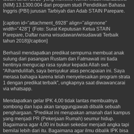
(NIM) 13.1300.004 dari program studi Pendidikan Bahasa
Inggris (PBI) jurusan Tarbiyah dan Adab STAIN Parepare.
[caption id="attachment_6928" align="alignnone"
width="428"]
(Foto: Surat Keputusan Ketua STAIN
Parepare, Daftar nama wisudawan/wisudawati Terbaik
tahun 2018)[/caption]
Berhasil mendapatkan predikat sempurna membuat anak
sulung dari pasangan Rustam dan Fatmawati ini tiada
hentinya mengucap rasa syukur kepada Allah swt.
“Alhamdulillah, saya bersyukur atas pencapaian ini. Saya
merasa bahagia karena telah menyelesaikan program strata
1 dengan predikat terbaik”, ungkapnya saat diwawancarai
via whatsapp.
Mendapatkan gelar IPK 4,00 tidak lantas membuatnya
sombong dan lupa akan tanggungjawab dibalik sebuah
penghargaan. “Predikat ini merupakan amanah dari kampus
yang menjadi PR (Pekerjaan Rumah) seumur hidup.
Bagaimana agar 4,00 ini bukan sekedar menjadi angka tapi
bernilai lebih dari itu. Bagaimana agar ilmu dibalik IPK bisa