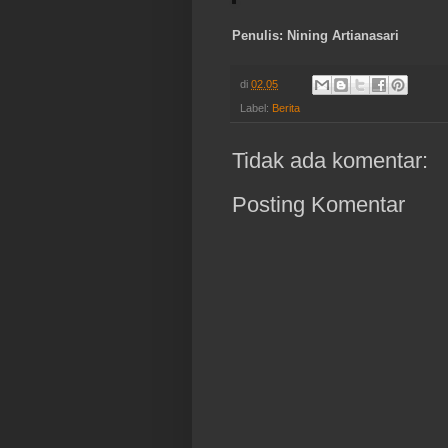
Penulis: Nining Artianasari
di
02.05
Label:
Berita
Tidak ada komentar:
Posting Komentar