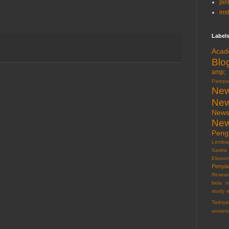
pin
ins
Label
Acad
Blo
amp; 
Parepa
New
New
News
New
Pen
Lemba
Sastra
Ekonom
Penyia
Resear
bela n
study 
Tarbiy
univers