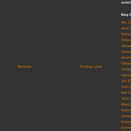
recent
Blog A
Mei 2
April 
Maret
Febru
Janua
Desem
Novem
Oktob
Beranda
Posting Lama
Septe
Agust
Juli 2
Juni 
Mei 2
April 
Maret
Febru
Janua
Desem
Novem