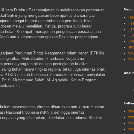
Menu
r III para Direktur Pascasarjanapun melaksanakan pertemuan
rskal Salim yang mengatakan beberapa hal diantaranya,
Ho
jana sebagai tempat perkembangan pemikiran, Islamic
Fas
 dosen melalui penelitian. Ketiga, program guru besar
_T
atu bulan. Keempat, manajemen pengelolaan pascasarjana
_La
a Kerja) untuk keseragaman apakah Fakultas pascasarjana
Lif
sh
asarjana Perguruan Tinggi Keagamaan Islam Negeri (PTKIN)
tra
Meningkatkan Mutu Akademik berbasis Kerjasama
foo
l penting yang terkait dengan peningkatan kualitas
saing bukan hanya tingkat regional tetapi juga internasional.
About
jana PTKIN seluruh Indonesia, termasuk salah satu perwakilan
e, Dr. H. Muhammad Saleh, M. Ag selaku Ketua Program
berbasis IT.
Follo
urikulum pascasarjana, dimana diharuskan untuk merumuskan
fac
asi Nasional Indonesia (KKNI), sehingga orientasi
twit
 capaian yang diharapkan, diperlukan pula adanya Student
blo
you