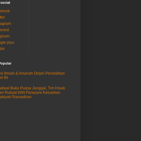
 social
ebook
tter
tagram
terest
glovin
gle plus
blr
Popular
si Ilmiah & Amanah Dirjen Pendidikan
am RI
adwal Buka Puasa Janggal, Tim Hisab
an Rukyat IAIN Parepare Keluarkan
sakiyah Ramadhan