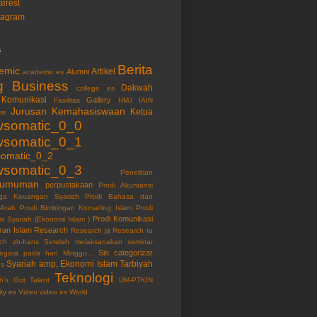
terest
tagram
s
Berita
emic
Artikel
Alumni
academic es
g
Business
Dakwah
college es
Komunikasi
Gallery
Fasilitas
HMJ
IAIN
Jurusan
Kemahasiswaan
Ketua
re
somatic_0_0
somatic_0_1
omatic_0_2
somatic_0_3
Penelitian
gumuman
perpustakaan
Prodi Akuntansi
ga Keuangan Syariah
Prodi Bahasa dan
 Arab
Prodi Bimbingan Konseling Islam
Prodi
Prodi Komunikasi
i Syariah (Ekonomi Islam )
ran Islam
Research
Research ja
Research ru
ch zh-hans
Setelah melaksanakan seminar
Sin categorizar
egara pada hari Minggu...
Syariah amp; Ekonomi Islam
Tarbiyah
es
Teknologi
ah's Got Talent
UM-PTKIN
ity es
Video
video es
World