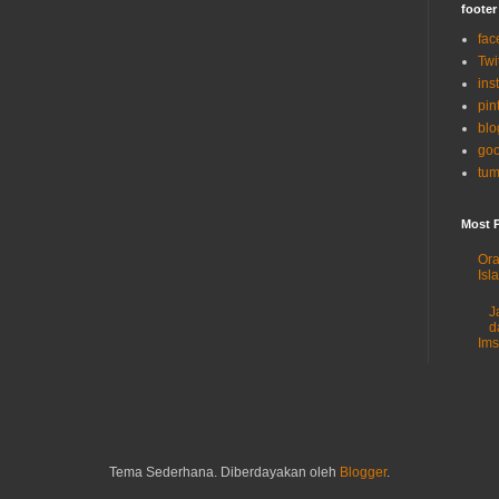
footer
fac
Twi
ins
pin
blo
goo
tum
Most 
Ora
Isl
J
d
Im
Tema Sederhana. Diberdayakan oleh
Blogger
.