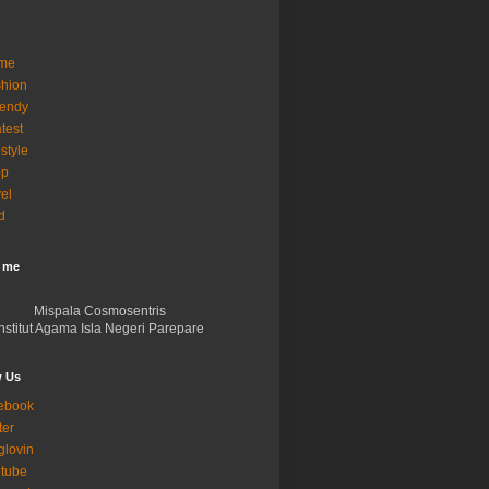
me
hion
rendy
test
estyle
op
vel
d
 me
Mispala Cosmosentris
Institut Agama Isla Negeri Parepare
w Us
ebook
ter
glovin
tube