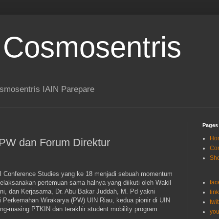
 Cosmosentris
smosentris IAIN Parepare
Pages
Ho
 PW dan Forum Direktur
Con
Sh
oanl Conference Studies yang ke 18 menjadi sebuah momentum
elaksanakan pertemuan sama halnya yang diikuti oleh Wakil
fac
i, dan Kerjasama, Dr. Abu Bakar Juddah, M. Pd yakni
lin
 Perkemahan Wirakarya (PW) UIN Riau, kedua pionir di UIN
twit
-masing PTKIN dan terakhir student mobility program
you