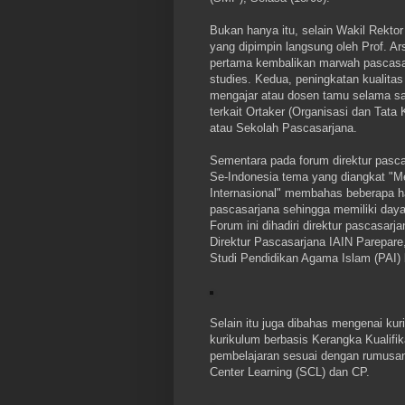
Bukan hanya itu, selain Wakil Rekto
yang dipimpin langsung oleh Prof. A
pertama kembalikan marwah pascasar
studies. Kedua, peningkatan kualitas
mengajar atau dosen tamu selama s
terkait Ortaker (Organisasi dan Tat
atau Sekolah Pascasarjana.
Sementara pada forum direktur pasc
Se-Indonesia tema yang diangkat "
Internasional" membahas beberapa ha
pascasarjana sehingga memiliki daya 
Forum ini dihadiri direktur pascasar
Direktur Pascasarjana IAIN Parepar
Studi Pendidikan Agama Islam (PAI) 
Selain itu juga dibahas mengenai k
kurikulum berbasis Kerangka Kualifik
pembelajaran sesuai dengan rumusan
Center Learning (SCL) dan CP.