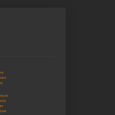
me
tact
op
ebook
kedin
ter
tube