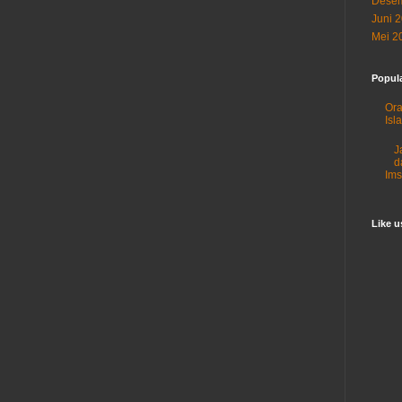
Desem
Juni 
Mei 2
Popul
Ora
Isl
J
d
Im
Like 