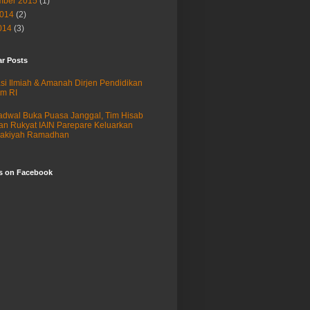
ber 2015
(1)
2014
(2)
014
(3)
ar Posts
si Ilmiah & Amanah Dirjen Pendidikan
am RI
adwal Buka Puasa Janggal, Tim Hisab
an Rukyat IAIN Parepare Keluarkan
sakiyah Ramadhan
us on Facebook