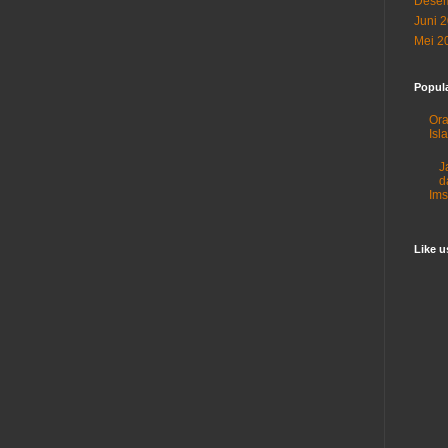
Desem
Juni 
Mei 2
Popul
Ora
Isl
J
d
Im
Like 