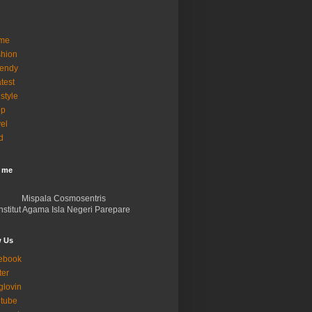
me
hion
rendy
test
estyle
op
vel
d
 me
Mispala Cosmosentris
Institut Agama Isla Negeri Parepare
w Us
ebook
ter
glovin
tube