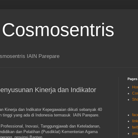
 Cosmosentris
smosentris IAIN Parepare
Pages
Ho
enyusunan Kinerja dan Indikator
Con
Sh
n Kinerja dan Indikator Kepegawaian diikuti sebanyak 40
n tinggi yang ada di Indonesia termasuk IAIN Parepare.
fac
lin
Professional, Inovasi, Tanggungjawab dan Keteladanan,
twit
endidikan dan Pelatihan (Pusdiklat) Kementerian Agama
you
gerang, provinsi Banten.