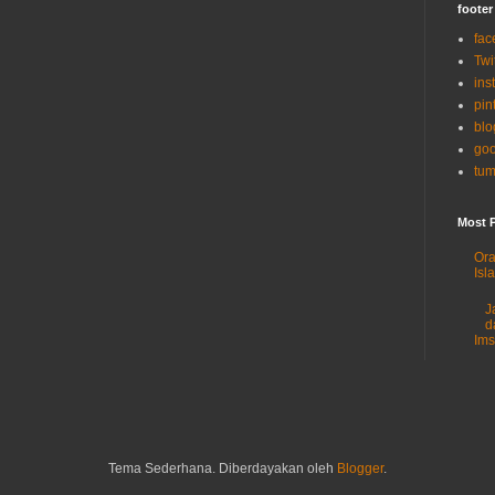
footer
fac
Twi
ins
pin
blo
goo
tum
Most 
Ora
Isl
J
d
Im
Tema Sederhana. Diberdayakan oleh
Blogger
.