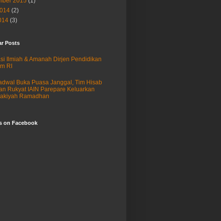
ber 2015
(1)
2014
(2)
014
(3)
ar Posts
si Ilmiah & Amanah Dirjen Pendidikan
am RI
adwal Buka Puasa Janggal, Tim Hisab
an Rukyat IAIN Parepare Keluarkan
sakiyah Ramadhan
us on Facebook