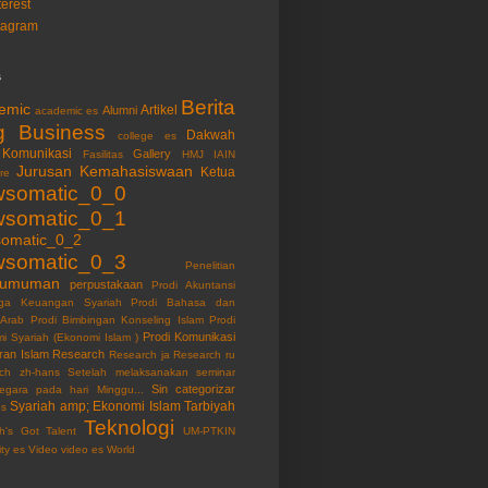
terest
tagram
s
Berita
emic
Artikel
Alumni
academic es
g
Business
Dakwah
college es
Komunikasi
Gallery
Fasilitas
HMJ
IAIN
Jurusan
Kemahasiswaan
Ketua
re
somatic_0_0
somatic_0_1
omatic_0_2
somatic_0_3
Penelitian
gumuman
perpustakaan
Prodi Akuntansi
ga Keuangan Syariah
Prodi Bahasa dan
 Arab
Prodi Bimbingan Konseling Islam
Prodi
Prodi Komunikasi
i Syariah (Ekonomi Islam )
ran Islam
Research
Research ja
Research ru
ch zh-hans
Setelah melaksanakan seminar
Sin categorizar
egara pada hari Minggu...
Syariah amp; Ekonomi Islam
Tarbiyah
es
Teknologi
ah's Got Talent
UM-PTKIN
ity es
Video
video es
World