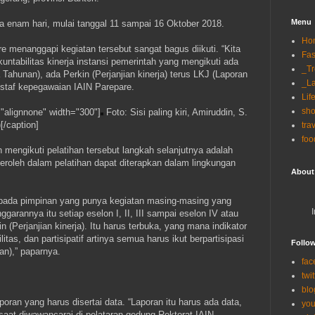
Menu
a enam hari, mulai tanggal 11 sampai 16 Oktober 2018.
Ho
re menanggapi kegiatan tersebut sangat bagus diikuti. “Kita
Fas
kuntabilitas kinerja instansi pemerintah yang mengikuti ada
_T
ahunan), ada Perkin (Perjanjian kinerja) terus LKJ (Laporan
_La
u staf kepegawaian IAIN Parepare.
Lif
sh
"alignnone" width="300"]
Foto: Sisi paling kiri, Amiruddin, S.
[/caption]
tra
foo
h mengikuti pelatihan tersebut langkah selanjutnya adalah
roleh dalam pelatihan dapat diterapkan dalam lingkungan
About
epada pimpinan yang punya kegiatan masing-masing yang
garannya itu setiap eselon I, II, III sampai eselon IV atau
n (Perjanjian kinerja). Itu harus terbuka, yang mana indikator
litas, dan partisipatif artinya semua harus ikut berpartisipasi
Follo
n),” paparnya.
fac
twit
blo
ran yang harus disertai data. “Laporan itu harus ada data,
you
aat diwawancarai di pelataran gedung Rektorat IAIN