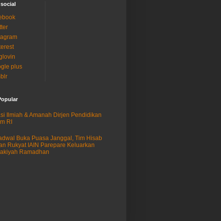
 social
ebook
tter
tagram
terest
glovin
gle plus
blr
Popular
si Ilmiah & Amanah Dirjen Pendidikan
am RI
adwal Buka Puasa Janggal, Tim Hisab
an Rukyat IAIN Parepare Keluarkan
sakiyah Ramadhan