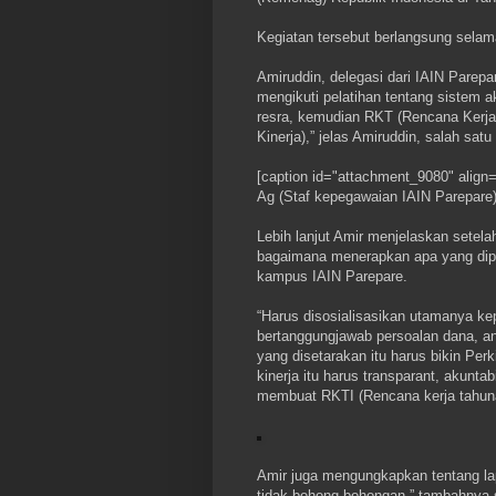
Kegiatan tersebut berlangsung selam
Amiruddin, delegasi dari IAIN Parepa
mengikuti pelatihan tentang sistem a
resra, kemudian RKT (Rencana Kerja T
Kinerja),” jelas Amiruddin, salah sat
[caption id="attachment_9080" align=
Ag (Staf kepegawaian IAIN Parepare)
Lebih lanjut Amir menjelaskan setela
bagaimana menerapkan apa yang dipe
kampus IAIN Parepare.
“Harus disosialisasikan utamanya k
bertanggungjawab persoalan dana, ang
yang disetarakan itu harus bikin Perki
kinerja itu harus transparant, akuntabi
membuat RKTI (Rencana kerja tahuna
Amir juga mengungkapkan tentang lapo
tidak bohong-bohongan,” tambahnya s