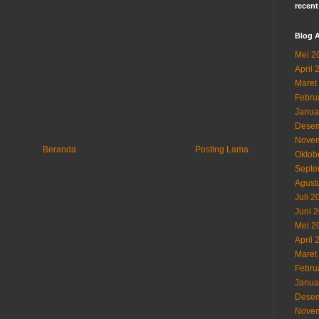
recent
Blog A
Mei 2
April 
Maret
Febru
Janua
Desem
Novem
Beranda
Posting Lama
Oktob
Septe
Agust
Juli 2
Juni 
Mei 2
April 
Maret
Febru
Janua
Desem
Novem