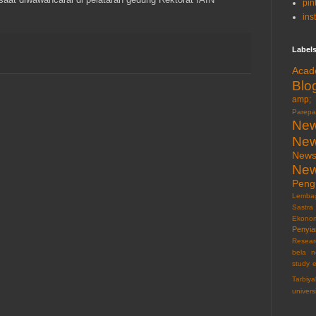
pin
ins
Label
Acad
Blo
amp; 
Parepa
New
New
News
New
Pen
Lemba
Sastra
Ekonom
Penyia
Resear
bela n
study 
Tarbiy
univers