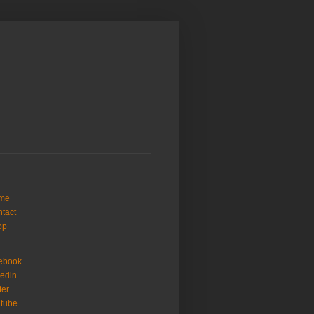
me
tact
op
ebook
kedin
ter
tube