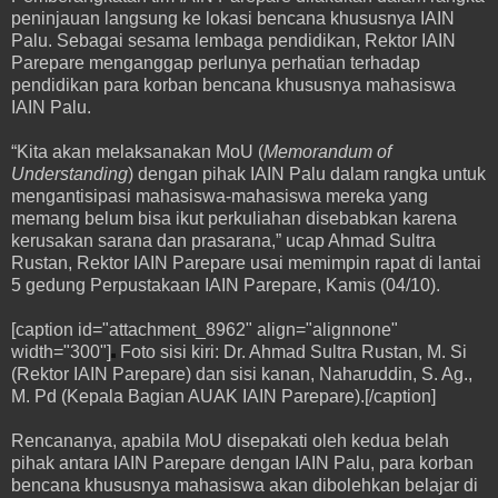
peninjauan langsung ke lokasi bencana khususnya IAIN
Palu. Sebagai sesama lembaga pendidikan, Rektor IAIN
Parepare menganggap perlunya perhatian terhadap
pendidikan para korban bencana khususnya mahasiswa
IAIN Palu.
“Kita akan melaksanakan MoU (
Memorandum of
Understanding
) dengan pihak IAIN Palu dalam rangka untuk
mengantisipasi mahasiswa-mahasiswa mereka yang
memang belum bisa ikut perkuliahan disebabkan karena
kerusakan sarana dan prasarana,” ucap Ahmad Sultra
Rustan, Rektor IAIN Parepare usai memimpin rapat di lantai
5 gedung Perpustakaan IAIN Parepare, Kamis (04/10).
[caption id="attachment_8962" align="alignnone"
width="300"]
Foto sisi kiri: Dr. Ahmad Sultra Rustan, M. Si
(Rektor IAIN Parepare) dan sisi kanan, Naharuddin, S. Ag.,
M. Pd (Kepala Bagian AUAK IAIN Parepare).[/caption]
Rencananya, apabila MoU disepakati oleh kedua belah
pihak antara IAIN Parepare dengan IAIN Palu, para korban
bencana khususnya mahasiswa akan dibolehkan belajar di