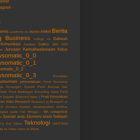
terest
tagram
s
Berita
emic
Artikel
Alumni
academic es
g
Business
Dakwah
college es
Komunikasi
Gallery
Fasilitas
HMJ
IAIN
Jurusan
Kemahasiswaan
Ketua
re
somatic_0_0
somatic_0_1
omatic_0_2
somatic_0_3
Penelitian
gumuman
perpustakaan
Prodi Akuntansi
ga Keuangan Syariah
Prodi Bahasa dan
 Arab
Prodi Bimbingan Konseling Islam
Prodi
Prodi Komunikasi
i Syariah (Ekonomi Islam )
ran Islam
Research
Research ja
Research ru
ch zh-hans
Setelah melaksanakan seminar
Sin categorizar
egara pada hari Minggu...
Syariah amp; Ekonomi Islam
Tarbiyah
es
Teknologi
ah's Got Talent
UM-PTKIN
ity es
Video
video es
World