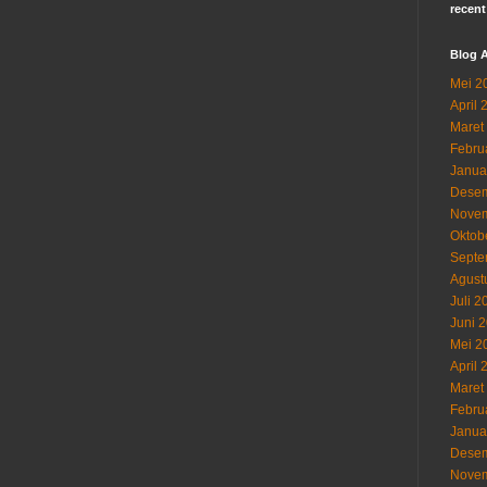
recent
Blog A
Mei 2
April 
Maret
Febru
Janua
Desem
Novem
Oktob
Septe
Agust
Juli 2
Juni 
Mei 2
April 
Maret
Febru
Janua
Desem
Novem