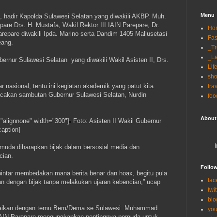
Menu
 hadir Kapolda Sulawesi Selatan yang diwakili AKBP. Muh.
re Drs. H. Mustafa, Wakil Rektor III IAIN Parepare, Dr.
Ho
repare diwakili Ipda. Marino serta Dandim 1405 Mallusetasi
Fas
eang.
_T
_La
bernur Sulawesi Selatan yang diwakili Wakil Asisten II, Drs.
Lif
sh
nasional, tentu ini kegiatan akademik yang patut kita
tra
cakan sambutan Gubernur Sulawesi Selatan, Nurdin
foo
About
"alignnone" width="300"]
Foto: Asisten II Wakil Gubernur
caption]
muda diharapkan bijak dalam bersosial media dan
cian.
Follo
pintar membedakan mana berita benar dan hoax, begitu pula
fac
an dengan bijak tanpa melakukan ujaran kebencian,” ucap
twit
blo
ngkaikan dengan temu Bem/Dema se Sulawesi. Muhammad
you
IAIN Parepare mengungkapkan pentingnya pemuda untuk