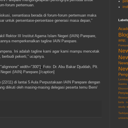
pin
orum-forum pertemuan.
ins
rdiskusi, senantiasa berada di forum-forum pertemuan maka
esar untuk persentase-persentase generasi masa depan,”
Label
Acad
Blo
l Rektor III Institut Agama Islam Negeri (IAIN) Parepare,
amp; 
annya memperkenalkan tagline IAIN Parepare.
Parepa
New
mpena. Ini adalah tagline kami agar kami mampu mencetak
 berbudi pekerti,” ucapnya.
New
News
"alignnone" width="300"]
Foto: Dr. Abu Bakar Djuddah, Plt.
New
 Negeri (IAIN) Parepare.[/caption]
Pen
Lemba
 (22/11) di lantai 5 Aula Perpustakaan IAIN Parepare dengan
Sastra
ng diikuti oleh masing-masing delegasi peserta temu Bem/
Ekonom
Penyia
Resear
bela n
study 
Tarbiy
univers