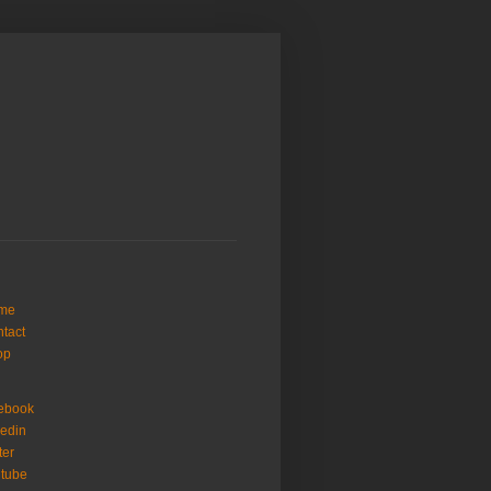
me
tact
op
ebook
kedin
ter
tube