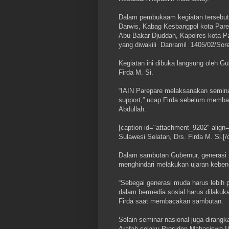
Dalam pembukaam kegiatan tersebut,
Darwis, Kabag Kesbangpol kota Parepa
Abu Bakar Djuddah, Kapolres kota Pa
yang diwakili Danramil 1405/02/Sor
Kegiatan ini dibuka langsung oleh Gu
Firda M. Si.
“IAIN Parepare melaksanakan seminar 
support,” ucap Firda sebelum memba
Abdullah.
[caption id="attachment_9202" align=
Sulawesi Selatan, Drs. Firda M. Si.[/
Dalam sambutan Gubernur, generasi 
menghindari melakukan ujaran keben
“Sebegai generasi muda harus lebih 
dalam bermedia sosial harus dilakuk
Firda saat membacakan sambutan.
Selain seminar nasional juga dira
Arafah selaku Presiden Mahasiswa 