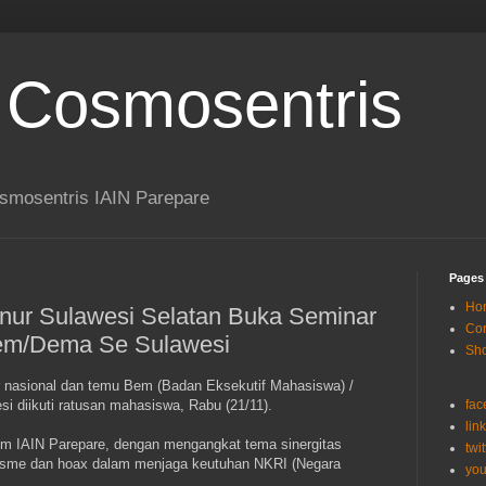
 Cosmosentris
smosentris IAIN Parepare
Pages
Ho
rnur Sulawesi Selatan Buka Seminar
Con
em/Dema Se Sulawesi
Sh
nasional dan temu Bem (Badan Eksekutif Mahasiswa) /
 diikuti ratusan mahasiswa, Rabu (21/11).
fac
lin
rium IAIN Parepare, dengan mengangkat tema sinergitas
twit
isme dan hoax dalam menjaga keutuhan NKRI (Negara
you