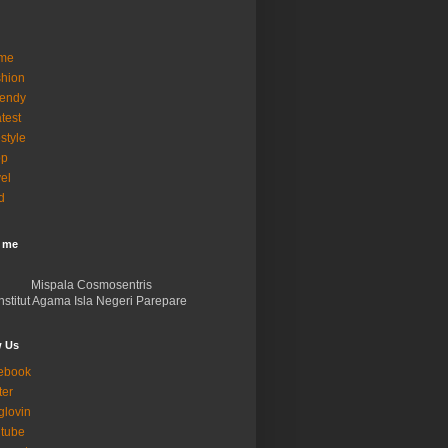
me
hion
rendy
test
estyle
op
vel
d
 me
Mispala Cosmosentris
Institut Agama Isla Negeri Parepare
w Us
ebook
ter
glovin
tube