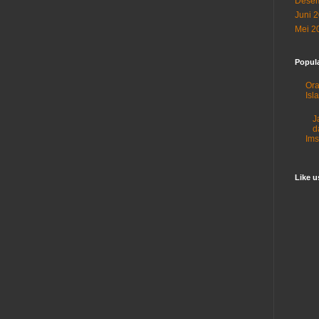
Desem
Juni 
Mei 2
Popul
Ora
Isl
J
d
Im
Like 