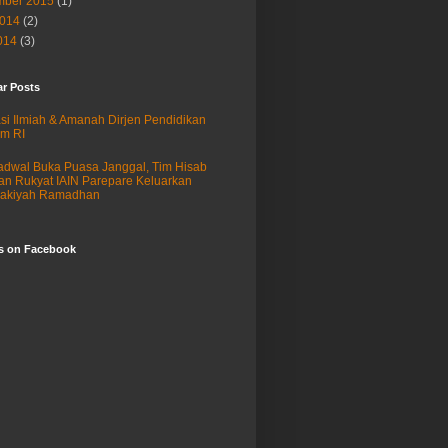
ber 2015
(1)
2014
(2)
014
(3)
ar Posts
si Ilmiah & Amanah Dirjen Pendidikan
am RI
adwal Buka Puasa Janggal, Tim Hisab
an Rukyat IAIN Parepare Keluarkan
sakiyah Ramadhan
us on Facebook