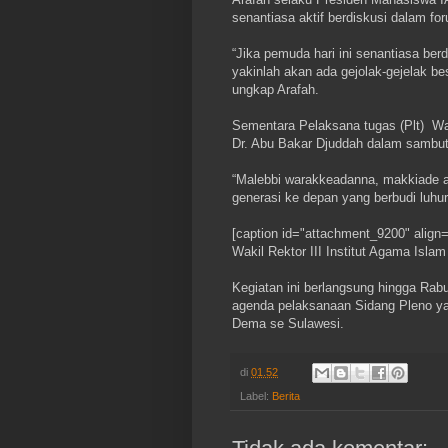
senantiasa aktif berdiskusi dalam f
“Jika pemuda hari ini senantiasa be
yakinlah akan ada gejolak-gejelak b
ungkap Arafah.
Sementara Pelaksana tugas (Plt) Waki
Dr. Abu Bakar Djuddah dalam sambut
“Malebbi warakkeadanna, makkiade a
generasi ke depan yang berbudi luhur,
[caption id="attachment_9200" align=
Wakil Rektor III Institut Agama Islam
Kegiatan ini berlangsung hingga Rabu
agenda pelaksanaan Sidang Pleno ya
Dema se Sulawesi.
di
01.52
Label:
Berita