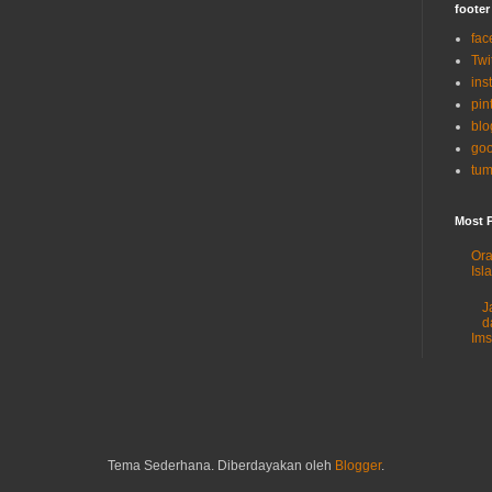
footer
fac
Twi
ins
pin
blo
goo
tum
Most 
Ora
Isl
J
d
Im
Tema Sederhana. Diberdayakan oleh
Blogger
.