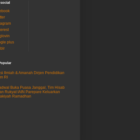
 social
ebook
tter
tagram
terest
glovin
gle plus
blr
Popular
si Ilmiah & Amanah Dirjen Pendidikan
am RI
adwal Buka Puasa Janggal, Tim Hisab
an Rukyat IAIN Parepare Keluarkan
sakiyah Ramadhan