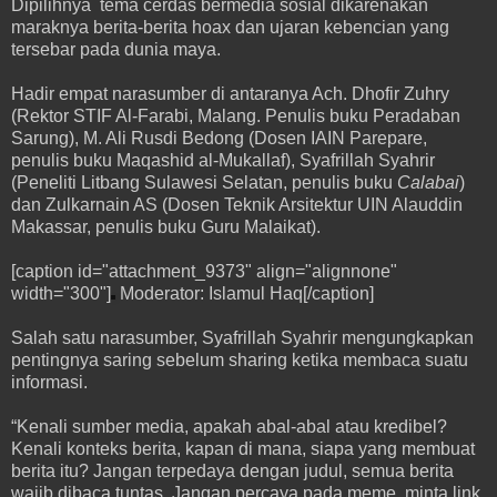
Dipilihnya tema cerdas bermedia sosial dikarenakan
maraknya berita-berita hoax dan ujaran kebencian yang
tersebar pada dunia maya.
Hadir empat narasumber di antaranya Ach. Dhofir Zuhry
(Rektor STIF Al-Farabi, Malang. Penulis buku Peradaban
Sarung), M. Ali Rusdi Bedong (Dosen IAIN Parepare,
penulis buku Maqashid al-Mukallaf), Syafrillah Syahrir
(Peneliti Litbang Sulawesi Selatan, penulis buku
Calabai
)
dan Zulkarnain AS (Dosen Teknik Arsitektur UIN Alauddin
Makassar, penulis buku Guru Malaikat).
[caption id="attachment_9373" align="alignnone"
width="300"]
Moderator: Islamul Haq[/caption]
Salah satu narasumber, Syafrillah Syahrir mengungkapkan
pentingnya saring sebelum sharing ketika membaca suatu
informasi.
“Kenali sumber media, apakah abal-abal atau kredibel?
Kenali konteks berita, kapan di mana, siapa yang membuat
berita itu? Jangan terpedaya dengan judul, semua berita
wajib dibaca tuntas. Jangan percaya pada meme, minta link